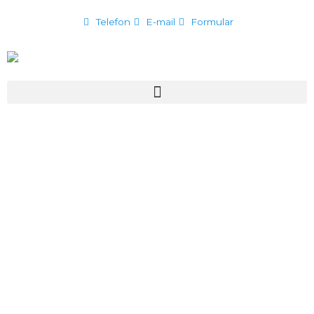
Gå
Telefon
E-mail
Formular
til
indholdet
Menu